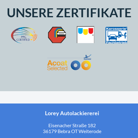
UNSERE ZERTIFIKATE
Lorey Autolackiererei
Eisenacher Straße 182
36179 Bebra OT Weiterode